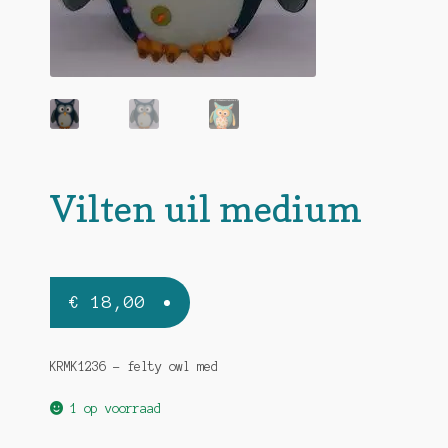
Vilten uil medium
€
18,00
KRMK1236 – felty owl med
1 op voorraad