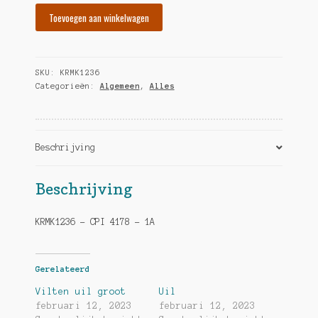
Vilten
Toevoegen aan winkelwagen
uil
medium
hoeveelheid
SKU:
KRMK1236
Categorieën:
Algemeen
,
Alles
Beschrijving
Beschrijving
KRMK1236 – CPI 4178 – 1A
Gerelateerd
Vilten uil groot
Uil
februari 12, 2023
februari 12, 2023