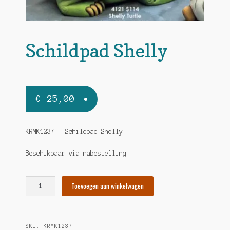
Schildpad Shelly
€
25,00
KRMK1237 – Schildpad Shelly
Beschikbaar via nabestelling
Schildpad
Toevoegen aan winkelwagen
Shelly
hoeveelheid
SKU:
KRMK1237