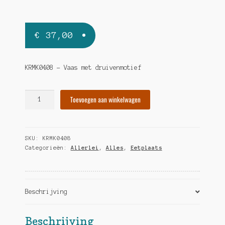
€
37,00
KRMK0408 – Vaas met druivenmotief
Vaas
Toevoegen aan winkelwagen
met
druivenmotief
hoeveelheid
SKU:
KRMK0408
Categorieën:
Allerlei
,
Alles
,
Eetplaats
Beschrijving
Beschrijving