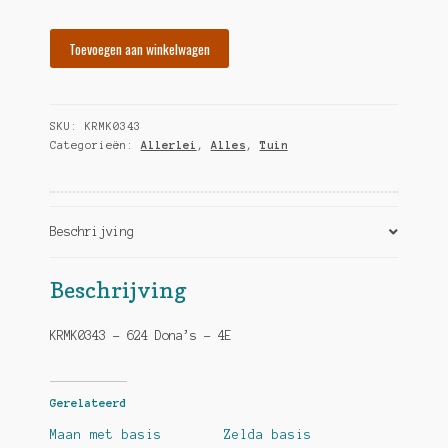
Wensput
Toevoegen aan winkelwagen
met
basis
hoeveelheid
SKU:
KRMK0343
Categorieën:
Allerlei
,
Alles
,
Tuin
Beschrijving
Beschrijving
KRMK0343 – 624 Dona’s – 4E
Gerelateerd
Maan met basis
Zelda basis