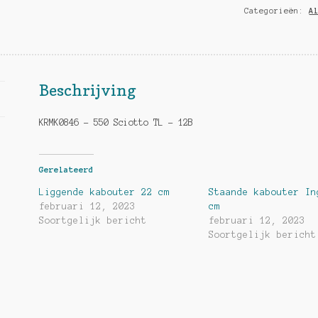
Categorieën:
A
hoeveelheid
Beschrijving
KRMK0846 – 550 Sciotto TL – 12B
Gerelateerd
Liggende kabouter 22 cm
Staande kabouter In
februari 12, 2023
cm
Soortgelijk bericht
februari 12, 2023
Soortgelijk bericht