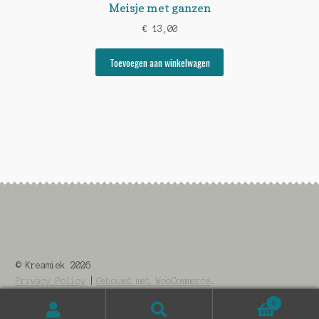
Meisje met ganzen
€
13,00
Toevoegen aan winkelwagen
© Kreamiek 2026
Privacy Policy
Gebouwd met WooCommerce
.
0
Zoeken
Zoeken