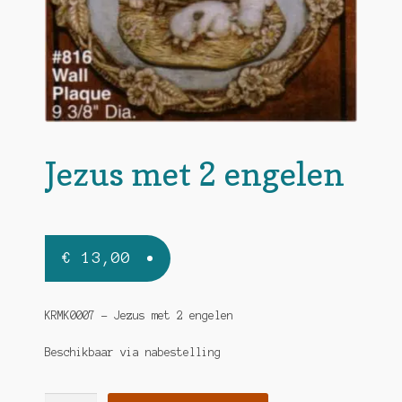
Jezus met 2 engelen
€
13,00
KRMK0007 – Jezus met 2 engelen
Beschikbaar via nabestelling
Jezus