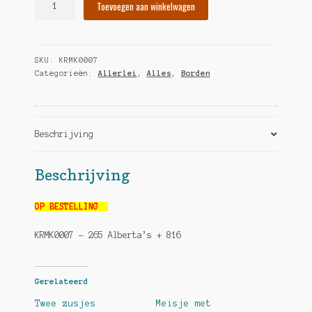
Toevoegen aan winkelwagen
met
2
engelen
SKU:
KRMK0007
hoeveelheid
Categorieën:
Allerlei
,
Alles
,
Borden
Beschrijving
Beschrijving
OP BESTELLING
KRMK0007 – 265 Alberta’s + 816
Gerelateerd
Twee zusjes
Meisje met