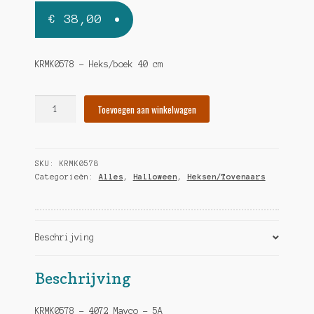
€
38,00
KRMK0578 – Heks/boek 40 cm
Heks/boek
Toevoegen aan winkelwagen
40
cm
hoeveelheid
SKU:
KRMK0578
Categorieën:
Alles
,
Halloween
,
Heksen/Tovenaars
Beschrijving
Beschrijving
KRMK0578 – 4072 Mayco – 5A