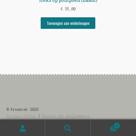
€
35,00
Toevoegen aan winkelwagen
© Kreamiek 2026
Privacy Policy
Gebouwd met WooCommerce
.
0
Zoeken
Zoeken