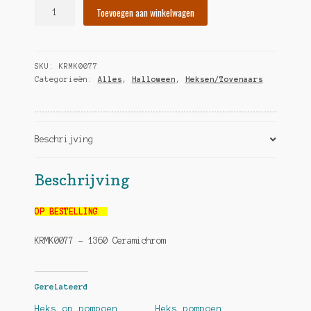
Heks
Toevoegen aan winkelwagen
met
keteltje
hoeveelheid
SKU:
KRMK0077
Categorieën:
Alles
,
Halloween
,
Heksen/Tovenaars
Beschrijving
Beschrijving
OP BESTELLING
KRMK0077 – 1360 Ceramichrom
Gerelateerd
Heks op pompoen
Heks pompoen