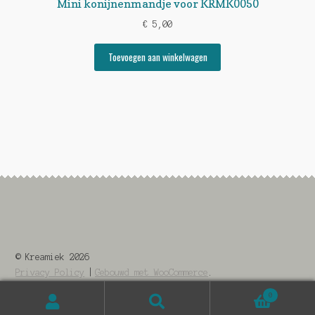
Mini konijnenmandje voor KRMK0050
€
5,00
Toevoegen aan winkelwagen
© Kreamiek 2026
Privacy Policy
Gebouwd met WooCommerce
.
0
Zoeken
Zoeken