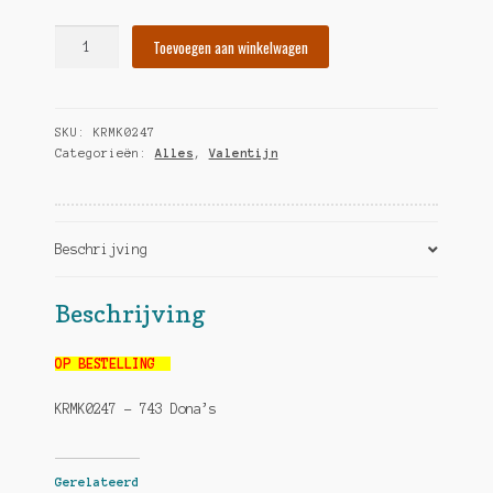
Hart
Toevoegen aan winkelwagen
groot
hoeveelheid
SKU:
KRMK0247
Categorieën:
Alles
,
Valentijn
Beschrijving
Beschrijving
OP BESTELLING
KRMK0247 – 743 Dona’s
Gerelateerd