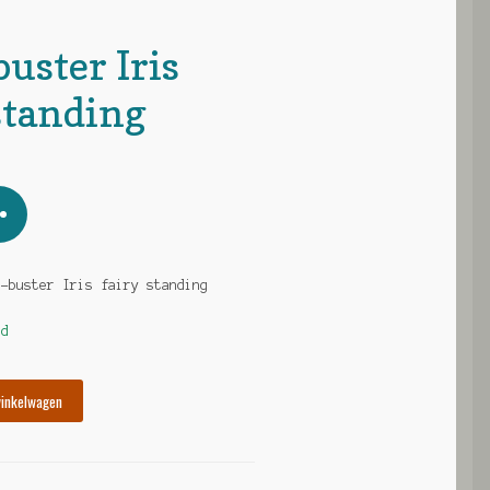
uster Iris
standing
g-buster Iris fairy standing
ad
winkelwagen