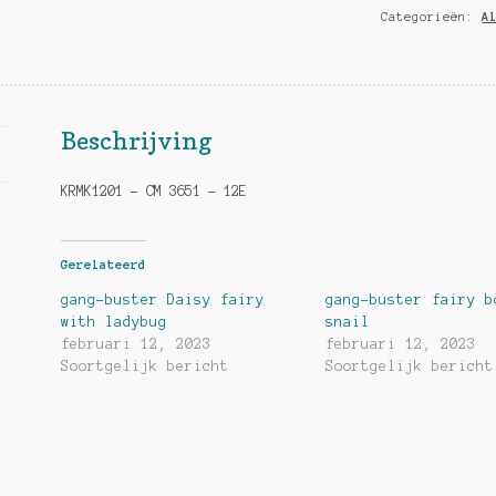
Categorieën:
A
hoeveelheid
Beschrijving
KRMK1201 – CM 3651 – 12E
Gerelateerd
gang-buster Daisy fairy
gang-buster fairy b
with ladybug
snail
februari 12, 2023
februari 12, 2023
Soortgelijk bericht
Soortgelijk bericht