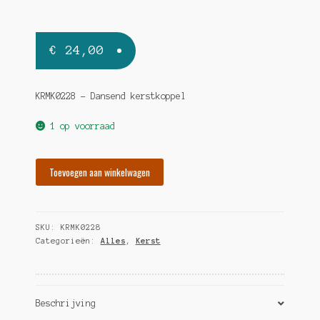
€
24,00
KRMK0228 – Dansend kerstkoppel
1 op voorraad
Dansend
Toevoegen aan winkelwagen
kerstkoppel
hoeveelheid
SKU:
KRMK0228
Categorieën:
Alles
,
Kerst
Beschrijving