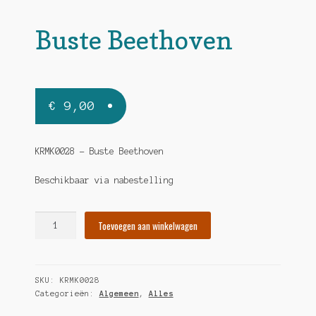
Buste Beethoven
€
9,00
KRMK0028 – Buste Beethoven
Beschikbaar via nabestelling
Buste
Toevoegen aan winkelwagen
Beethoven
hoeveelheid
SKU:
KRMK0028
Categorieën:
Algemeen
,
Alles