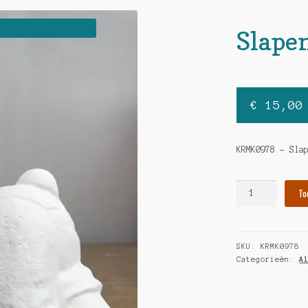
Slape
€
15,00
KRMK0978 – Sla
Slapende
To
beer
hoeveelheid
SKU:
KRMK0978
Categorieën:
A