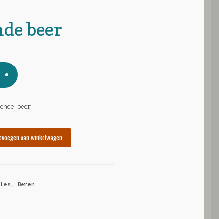
nde beer
pende beer
evoegen aan winkelwagen
lles
,
Beren