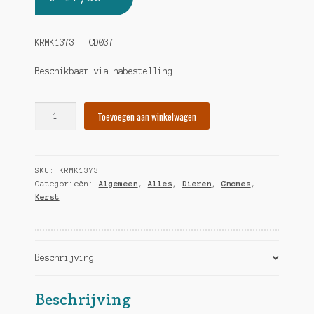
KRMK1373 – CD037
Beschikbaar via nabestelling
Rolph
Toevoegen aan winkelwagen
Rendier
Gnome
-
SKU:
KRMK1373
25
Categorieën:
Algemeen
,
Alles
,
Dieren
,
Gnomes
,
cm
Kerst
hoeveelheid
Beschrijving
Beschrijving