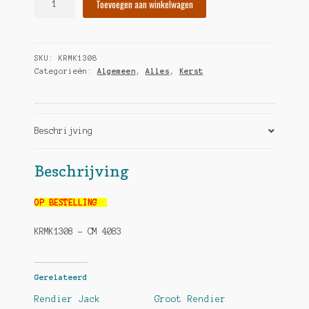
Toevoegen aan winkelwagen
Jack
groot
hoeveelheid
SKU:
KRMK1308
Categorieën:
Algemeen
,
Alles
,
Kerst
Beschrijving
Beschrijving
OP BESTELLING
KRMK1308 – CM 4083
Gerelateerd
Rendier Jack
Groot Rendier