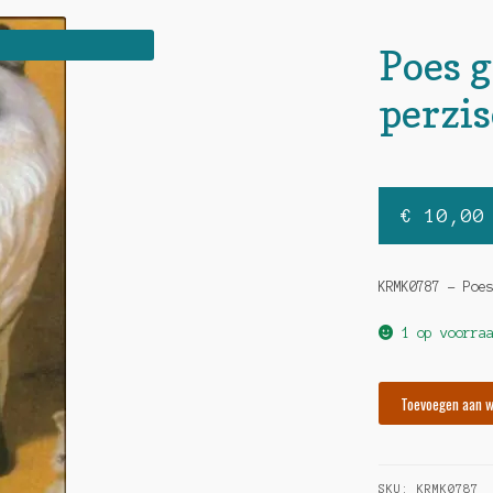
Poes g
perzi
€
10,00
KRMK0787 – Poe
1 op voorra
Poes
Toevoegen aan 
grote
perzische
hoeveelheid
SKU:
KRMK0787