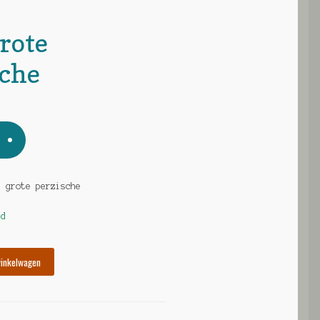
rote
sche
s grote perzische
ad
winkelwagen