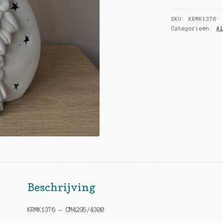
met
SKU:
KRMK1376
bloemen
Categorieën:
A
hoeveelheid
Beschrijving
KRMK1376 –
CM4295/4300