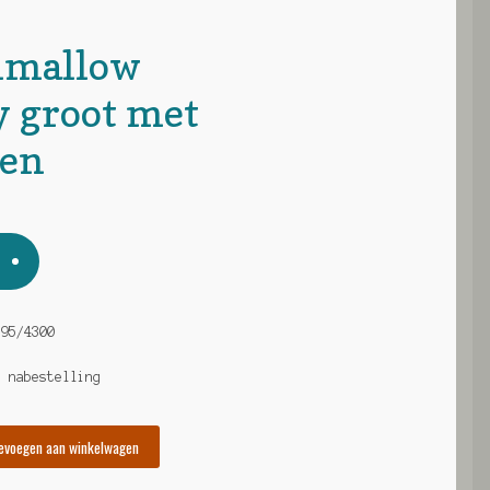
hmallow
 groot met
en
295/4300
a nabestelling
evoegen aan winkelwagen