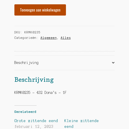
Lage
Toevoegen aan winkelwagen
zittende
eend
hoeveelheid
SKU:
KRMK0235
Categorieën:
Algemeen
,
Alles
Beschrijving
Beschrijving
KRMK0235 – 432 Dona’s – 1F
Gerelateerd
Grote zittende eend
Kleine zittende
februari 12, 2023
eend