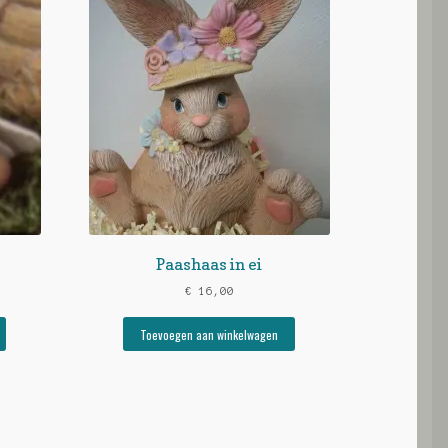
Paashaas in ei
€
16,00
Toevoegen aan winkelwagen