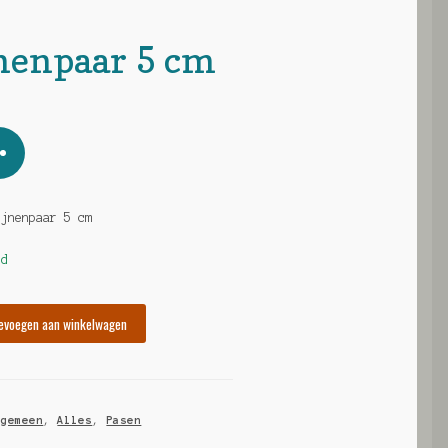
nenpaar 5 cm
ijnenpaar 5 cm
ad
evoegen aan winkelwagen
lgemeen
,
Alles
,
Pasen