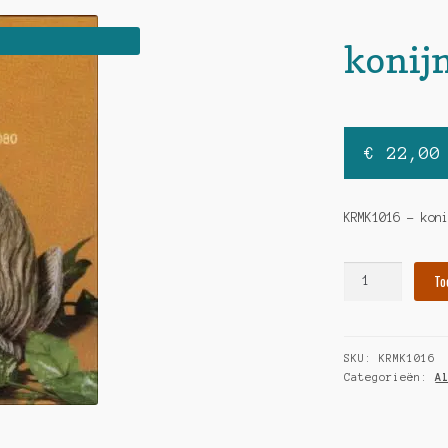
konij
€
22,00
KRMK1016 – kon
konijn
To
hoeveelheid
SKU:
KRMK1016
Categorieën:
A