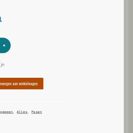
n
ijn
evoegen aan winkelwagen
lgemeen
,
Alles
,
Pasen