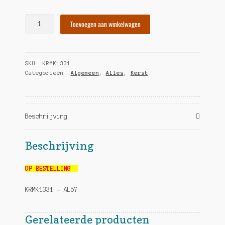
Kersthanger
Toevoegen aan winkelwagen
kandelaar
kaars
hoeveelheid
SKU:
KRMK1331
Categorieën:
Algemeen
,
Alles
,
Kerst
Beschrijving
Beschrijving
OP BESTELLING
KRMK1331 – AL57
Gerelateerde producten