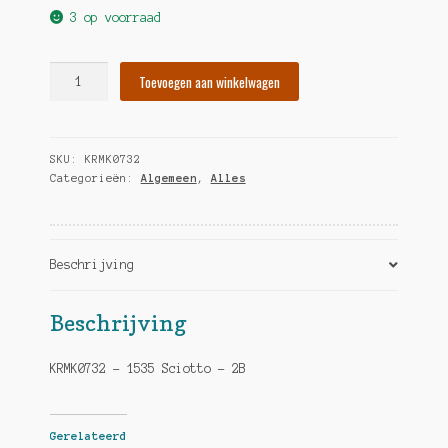
3 op voorraad
Hertjes
Toevoegen aan winkelwagen
hoeveelheid
SKU:
KRMK0732
Categorieën:
Algemeen
,
Alles
Beschrijving
Beschrijving
KRMK0732 – 1535 Sciotto – 2B
Gerelateerd