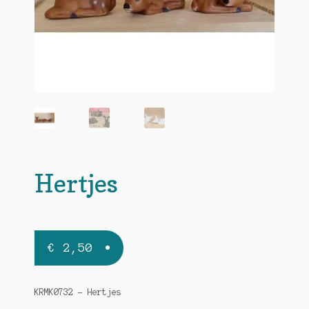
Hertjes
€
2,50
KRMK0732 – Hertjes