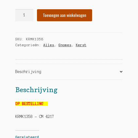
GB
Toevoegen aan winkelwagen
gnome
met
ster
SKU:
KRMK1358
rechts
Categorieën:
Alles
,
Gnomes
,
Kerst
hoeveelheid
Beschrijving
Beschrijving
OP BESTELLING
KRMK1358 – CM 4217
Gerelateerd