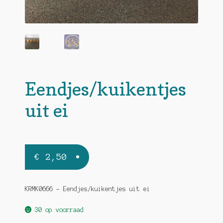
Eendjes/kuikentjes
uit ei
€
2,50
KRMK0666 – Eendjes/kuikentjes uit ei
30 op voorraad