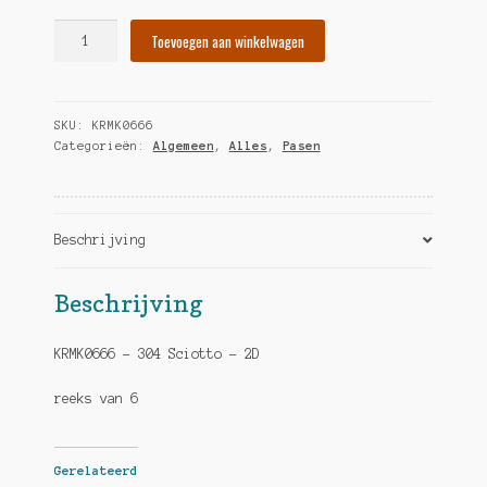
Eendjes/kuikentjes
Toevoegen aan winkelwagen
uit
ei
hoeveelheid
SKU:
KRMK0666
Categorieën:
Algemeen
,
Alles
,
Pasen
Beschrijving
Beschrijving
KRMK0666 – 304 Sciotto – 2D
reeks van 6
Gerelateerd