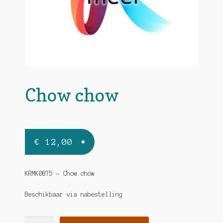
Chow chow
€
12,00
KRMK0875 – Chow chow
Beschikbaar via nabestelling
Chow