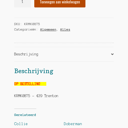
Toevoegen aan winkelwagen
chow
hoeveelheid
SKU:
KRMK0875
Categorieën:
Algemeen
,
Alles
Beschrijving
Beschrijving
OP BESTELLING
KRMK0875 – 439 Trenton
Gerelateerd
Collie
Doberman