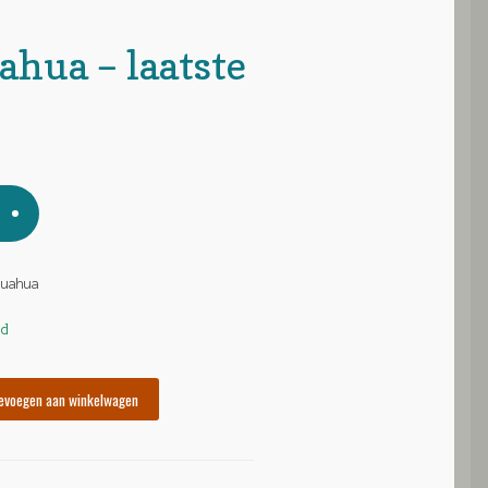
ahua – laatste
huahua
ad
evoegen aan winkelwagen