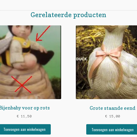
Gerelateerde producten
Bijenbaby voor op rots
Grote staande eend
€
11,50
€
15,00
Toevoegen aan winkelwagen
Toevoegen aan winkelwagen