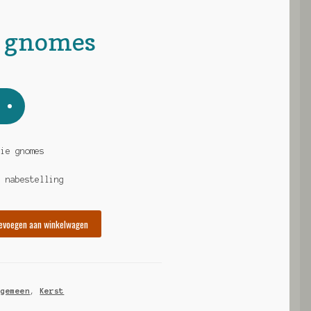
e gnomes
die gnomes
a nabestelling
evoegen aan winkelwagen
lgemeen
,
Kerst