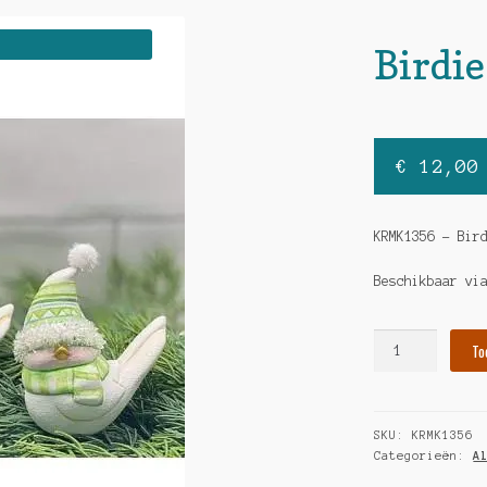
Birdi
€
12,00
KRMK1356 – Bir
Beschikbaar vi
Birdie
To
gnomes
hoeveelheid
SKU:
KRMK1356
Categorieën:
A