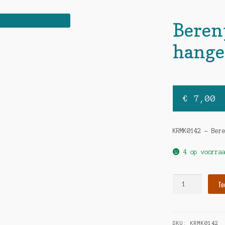
Beren
hange
€
7,00
KRMK0142 – Ber
4 op voorra
Berenpaar
To
hart
hanger
hoeveelheid
SKU:
KRMK0142