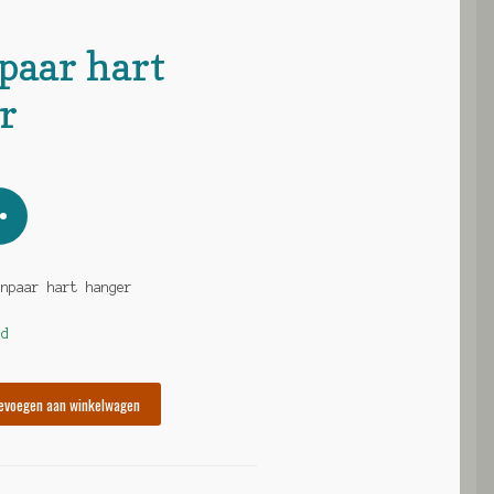
paar hart
r
enpaar hart hanger
ad
evoegen aan winkelwagen